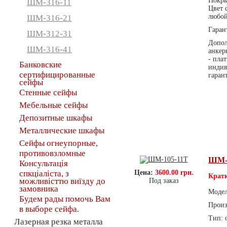
Покры
ШМ-316-11
Цвет 
любой
ШМ-316-21
Гаран
ШМ-312-31
Допол
ШМ-316-41
анкер
- пла
Банковские
индив
сертифицированные
гаран
сейфы
Стенные сейфы
Мебельные сейфы
Депозитные шкафы
Металлические шкафы
Сейфы огнеупорные,
противовзломные
ШМ-
Консультація
спкціаліста, з
Цена:
3600.00 грн.
Кратк
можливісттю виїзду до
Под заказ
замовника
Моде
Будем рады помочь Вам
Произ
в выборе сейфа.
Тип: 
Лазерная резка металла