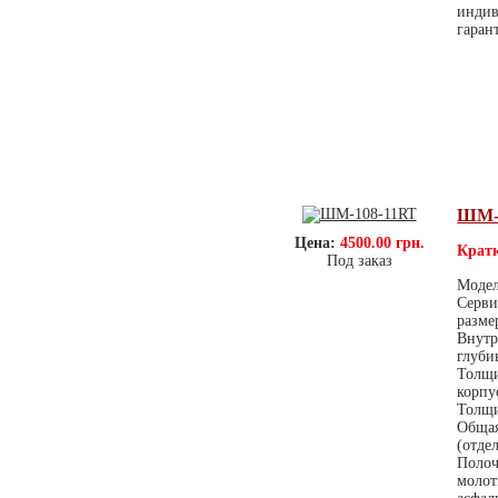
индив
гаран
ШМ-
Цена:
4500.00 грн.
Кратк
Под заказ
Модел
Серви
разме
Внутр
глуби
Толщи
корпу
Толщи
Общая
(отде
Полоч
молот