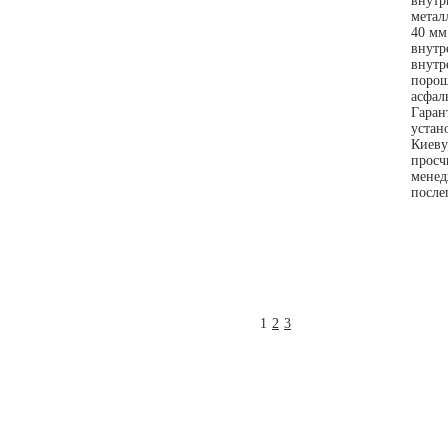
внутр
метал
40 мм
внутр
внутр
порош
асфал
Гаран
устан
Киеву
просч
менед
после
1
2
3
О компании
Новости
Контак