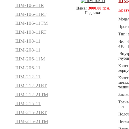
ШМ-1
ШМ-106-11R
Цена:
3000.00 грн.
Кратк
Под заказ
ШМ-106-11RT
Моде
ШМ-106-11TM
Произ
ШМ-108-11RT
Тип: 
ШМ-108-11
Вес: 
410; 
ШМ-208-11
Внутр
ШМ-206-11М
глуби
Конст
ШМ-206-11
корпу
ШМ-212-11
Конст
метал
ШМ-212-21RT
толщи
ШМ-212-21ТМ
Замок
Трейз
ШМ-215-11
нет.
ШМ-215-21RT
Полоч
ШМ-215-21ТМ
Петли