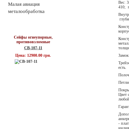
Вес: 
Малая авиация
410; 
металообработка
Внутр
глуби
Топ продаж
Конст
корпу
Сейфы огнеупорные,
Конст
противовзломные
метал
СВ-107-11
толщи
Цена: 12900.00 грн.
Замок
Трейз
есть.
Полоч
Петли
Покры
Цвет 
любой
Гаран
Допол
анкер
- пла
индив