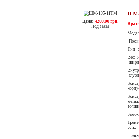
ШМ-
Цена:
4200.00 грн.
Кратк
Под заказ
Моде
Произ
Тип: 
Вес: 
ширин
Внутр
глуби
Конст
корпу
Конст
метал
толщи
Замок
Трейз
есть.
Полоч