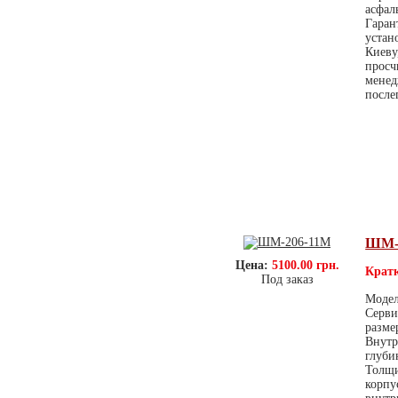
асфал
Гаран
устан
Киеву
просч
менед
после
ШМ-
Цена:
5100.00 грн.
Кратк
Под заказ
Модел
Серви
разме
Внутр
глуби
Толщи
корпу