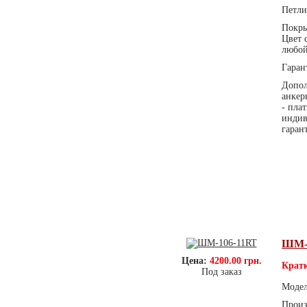
Петли
Покры
Цвет 
любой
Гаран
Допол
анкер
- пла
индив
гаран
ШМ-
Цена:
4200.00 грн.
Кратк
Под заказ
Моде
Произ