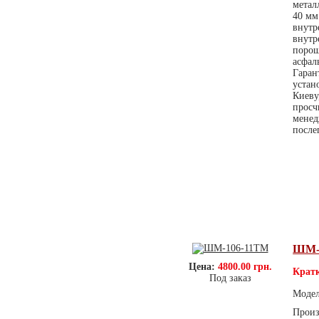
метал
40 мм
внутр
внутр
порош
асфал
Гаран
устан
Киеву
просч
менед
после
ШМ-
Цена:
4800.00 грн.
Кратк
Под заказ
Моде
Произ