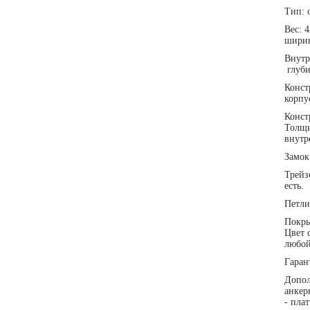
Тип: 
Вес: 
ширин
Внутр
глуби
Конст
корпу
Конст
Толщи
внутр
Замок
Трейз
есть
Петли
Покры
Цвет 
любой
Гаран
Допол
анкер
- пла