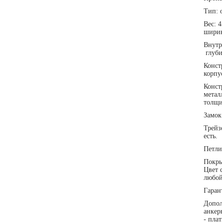
Тип: 
Вес: 
ширин
Внутр
глуби
Конст
корпу
Конст
метал
толщи
Замок
Трейз
есть.
Петли
Покры
Цвет 
любой
Гаран
Допол
анкер
- пла