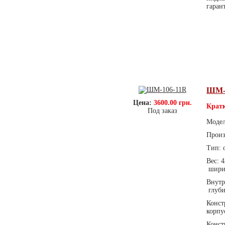
гаран
ШМ-
Цена:
3600.00 грн.
Кратк
Под заказ
Моде
Произ
Тип: 
Вес: 
ширин
Внутр
глуби
Конст
корпу
Конст