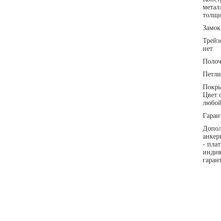
метал
толщи
Замок
Трейз
нет.
Полоч
Петли
Покры
Цвет 
любой
Гаран
Допол
анкер
- пла
индив
гаран