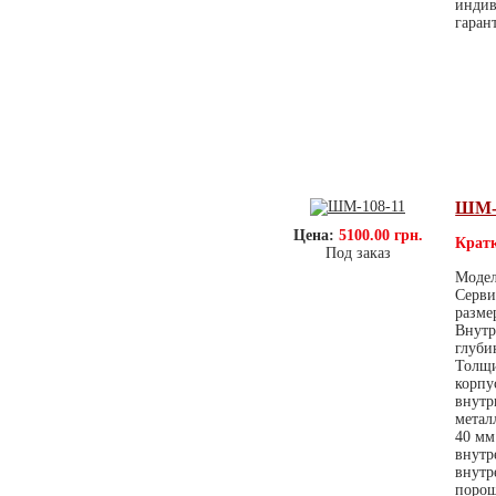
индив
гаран
ШМ-1
Цена:
5100.00 грн.
Кратк
Под заказ
Модел
Серви
разме
Внутр
глуби
Толщи
корпу
внутр
метал
40 мм
внутр
внутр
порош