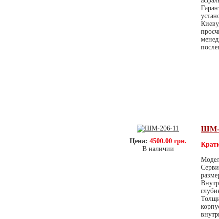
асфал
Гаран
устан
Киеву
просч
менед
после
ШМ-2
Цена:
4500.00 грн.
Кратк
В наличии
Модел
Серви
разме
Внутр
глуби
Толщи
корпу
внутр