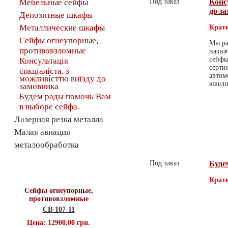
Мебельные сейфы
Под заказ
Конс
до з
Депозитные шкафы
Металлические шкафы
Кратк
Сейфы огнеупорные,
Мы ра
противовзломные
назна
сейфы
Консультація
серти
спкціаліста, з
автом
можливісттю виїзду до
ювели
замовника
Будем рады помочь Вам
в выборе сейфа.
Лазерная резка металла
Малая авиация
металообработка
Под заказ
Буде
Топ продаж
Кратк
Сейфы огнеупорные,
противовзломные
СВ-107-11
Цена: 12900.00 грн.