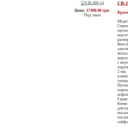
СВ-2
Цена:
17400.00 грн.
Кратк
Под заказ
Модел
Серви
проти
высот
разме
Конст
запол
метал
корпу
с вну
наруж
2 мм.
ключе
запир
Петли
порош
асфал
Гаран
Киевс
для к
магаз
после
сейфо