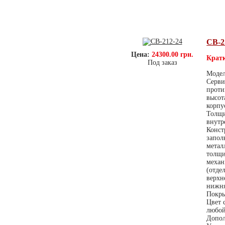
СВ-2
Цена:
24300.00 грн.
Кратк
Под заказ
Модел
Серви
проти
высот
корпу
Толщи
внутр
Конст
запол
метал
толщи
механ
(отде
верхн
нижня
Покры
Цвет 
любой
Допол