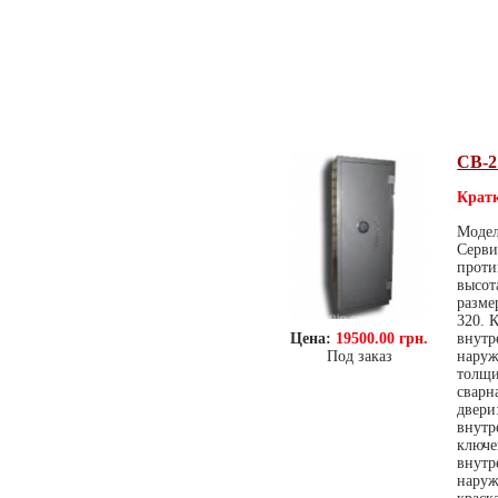
СВ-2
Кратк
Модел
Серви
проти
высот
разме
320. 
Цена:
19500.00 грн.
внутр
Под заказ
наруж
толщи
сварн
двери
внутр
ключе
внутр
наруж