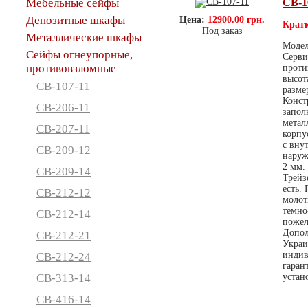
Мебельные сейфы
СВ-1
Депозитные шкафы
Цена:
12900.00 грн.
Кратк
Под заказ
Металлические шкафы
Модел
Сейфы огнеупорные,
Серви
противовзломные
проти
высот
СВ-107-11
разме
Конст
СВ-206-11
запол
метал
СВ-207-11
корпу
с вну
СВ-209-12
наруж
2 мм.
СВ-209-14
Трейз
есть.
СВ-212-12
молот
темно
СВ-212-14
пожел
Допол
СВ-212-21
Украи
индив
СВ-212-24
гаран
СВ-313-14
устан
СВ-416-14