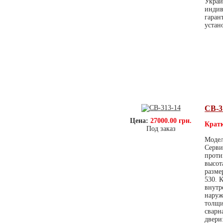
Украи
индив
гаран
устан
СВ-3
Цена:
27000.00 грн.
Кратк
Под заказ
Модел
Серви
проти
высот
разме
530. 
внутр
наруж
толщи
сварн
двери