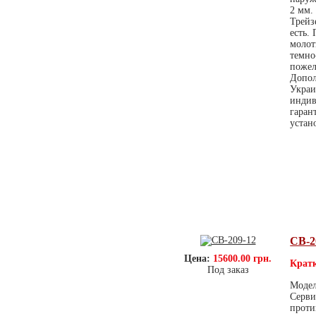
2 мм.
Трейз
есть.
молот
темно
пожел
Допол
Украи
индив
гаран
устан
СВ-2
Цена:
15600.00 грн.
Кратк
Под заказ
Модел
Серви
проти