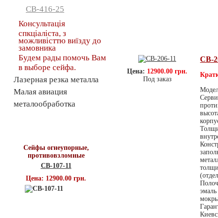
СВ-416-25
Консультація
спкціаліста, з
можливісттю виїзду до
замовника
Будем рады помочь Вам
СВ-2
в выборе сейфа.
Цена:
12900.00 грн.
Кратк
Лазерная резка металла
Под заказ
Модел
Малая авиация
Серви
металообработка
проти
высот
корпу
Топ продаж
Толщи
внутр
Конст
Сейфы огнеупорные,
запол
противовзломные
метал
СВ-107-11
толщи
(отде
Цена: 12900.00 грн.
Полоч
эмаль
мокры
Гаран
Киевс