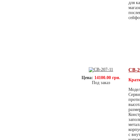
для к
магаз
после
сейфо
СВ-2
Цена:
14100.00 грн.
Кратк
Под заказ
Модел
Серви
проти
высот
разме
Конст
запол
метал
корпу
с вну
наруж