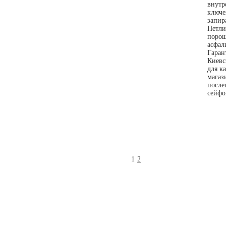
внутр
ключе
запир
Петли
порош
асфал
Гаран
Киевс
для к
магаз
после
сейфо
1
2
О компании
Новости
Контак