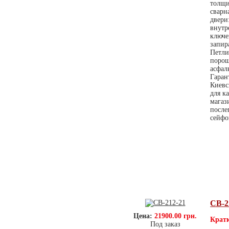
толщи
сварн
двери
внутр
ключе
запир
Петли
порош
асфал
Гаран
Киевс
для к
магаз
после
сейфо
СВ-2
Цена:
21900.00 грн.
Кратк
Под заказ