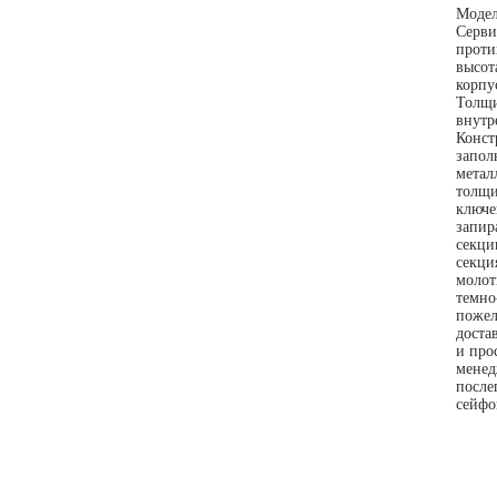
Модел
Серви
проти
высот
корпу
Толщи
внутр
Конст
запол
метал
толщи
ключе
запир
секци
секци
молот
темно
пожел
доста
и про
менед
после
сейфо