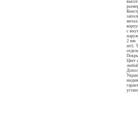
высот
разме
Конст
запол
метал
корпу
с вну
наруж
2 мм.
шт). 
отдел
Покры
Цвет 
любой
Допол
Украи
индив
гаран
устан