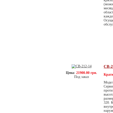
краск
(можн
месяц
облас
каждо
Осуще
обслу
СВ-2
Цена:
21900.00 грн.
Кратк
Под заказ
Модел
Серви
проти
высот
разме
320. 
внутр
наруж