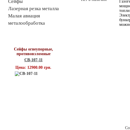
Сейфы
Газо
мощно
Лазерная резка металла
топл
Малая авиация
Элект
бунке
металообработка
можно
Топ продаж
Сейфы огнеупорные,
противовзломные
СВ-107-11
Цена: 12900.00 грн.
О компании
Новости
Контак
Со