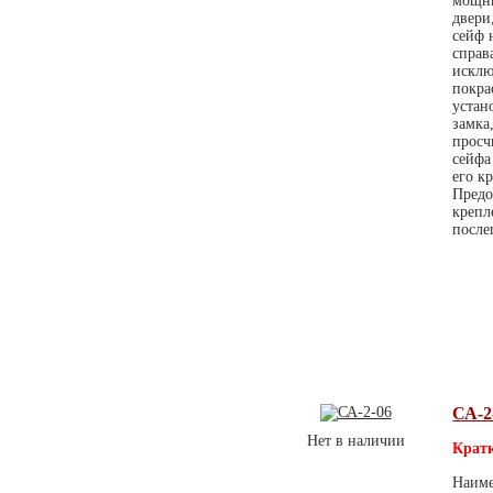
мощны
двери
сейф 
справ
исклю
покра
устан
замка
просч
сейфа
его к
Предо
крепл
после
СА-2
Нет в наличии
Кратк
Наиме