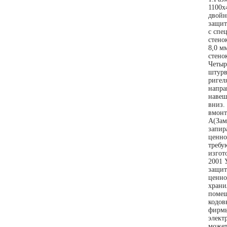
1100х
двойн
защит
с спе
стено
8,0 м
стено
Четыр
штурв
ригел
напра
навеш
вниз.
вмонт
А(Зам
запир
ценно
требу
изгот
2001 
защит
ценно
храни
помещ
кодов
фирмы
элект
может