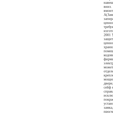
навеш
вниз.
вмонт
А(Зам
запир
ценно
требу
изгот
2001 
защит
ценно
храни
помещ
кодов
фирмы
элект
может
отдел
крепл
мощны
двери
сейф 
справ
исклю
покра
устан
замка
просч