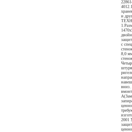
22861
4012.
хране
и дру
ТЕХН
1.Раз
1470х
двойн
защит
с спе
стено
8,0 м
стено
Четыр
штурв
ригел
напра
навеш
вниз.
вмонт
А(Зам
запир
ценно
требу
изгот
2001 
защит
ценно