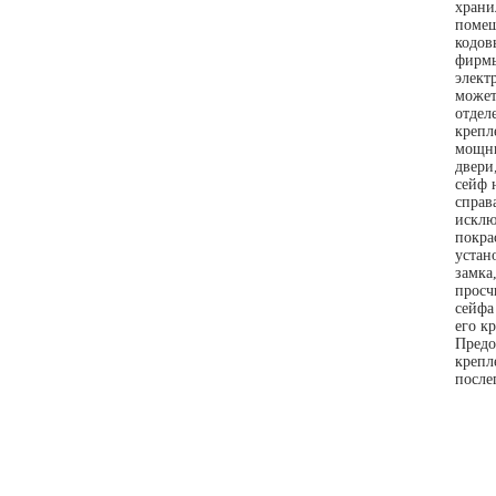
храни
помещ
кодов
фирмы
элект
может
отдел
крепл
мощны
двери
сейф 
справ
исклю
покра
устан
замка
просч
сейфа
его к
Предо
крепл
после