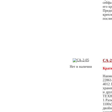
сейфа
его к
Предо
крепл
после
СА-2
Нет в наличии
Кратк
Наиме
22861
4012.
хране
и дру
ТЕХН
1.Раз
1100х
двойн