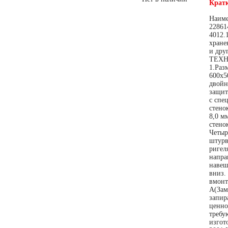
Кратк
Наиме
22861
4012.
хране
и дру
ТЕХН
1.Раз
600х5
двойн
защит
с спе
стено
8,0 м
стено
Четыр
штурв
ригел
напра
навеш
вниз.
вмонт
А(Зам
запир
ценно
требу
изгот