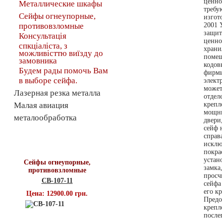
ценно
Металлические шкафы
требу
Сейфы огнеупорные,
изгот
противовзломные
2001 
защит
Консультація
ценно
спкціаліста, з
храни
можливісттю виїзду до
помещ
замовника
кодов
Будем рады помочь Вам
фирмы
в выборе сейфа.
элект
может
Лазерная резка металла
отдел
Малая авиация
крепл
мощны
металообработка
двери
сейф 
справ
Топ продаж
исклю
покра
устан
Сейфы огнеупорные,
замка
противовзломные
просч
СВ-107-11
сейфа
его к
Цена: 12900.00 грн.
Предо
крепл
после