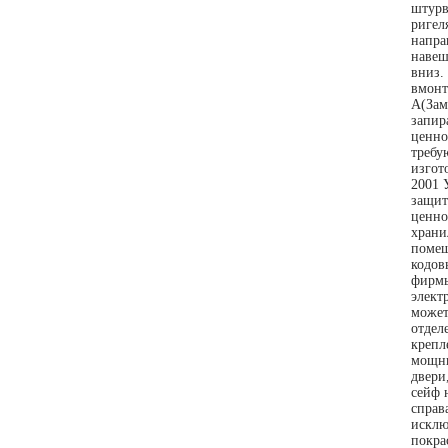
штурв
ригел
напра
навеш
вниз.
вмонт
А(Зам
запир
ценно
требу
изгот
2001 
защит
ценно
храни
помещ
кодов
фирмы
элект
может
отдел
крепл
мощны
двери
сейф 
справ
исклю
покра