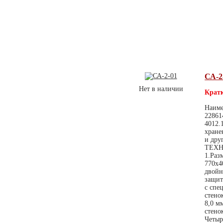
СА-2
Нет в наличии
Кратк
Наиме
22861
4012.
хране
и дру
ТЕХН
1.Раз
770х4
двойн
защит
с спе
стено
8,0 м
стено
Четыр