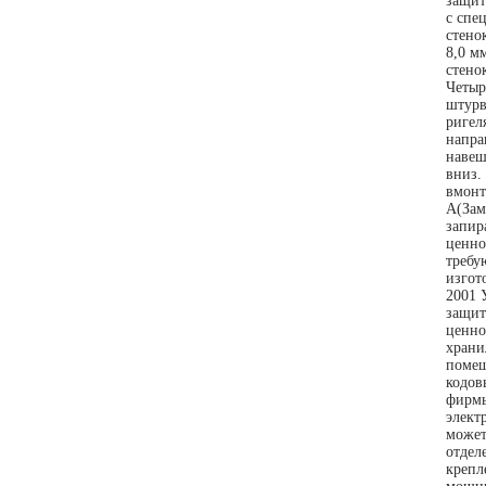
защит
с спе
стено
8,0 м
стено
Четыр
штурв
ригел
напра
навеш
вниз.
вмонт
А(Зам
запир
ценно
требу
изгот
2001 
защит
ценно
храни
помещ
кодов
фирмы
элект
может
отдел
крепл