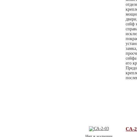
отдел
крепл
мощны
двери
сейф 
справ
исклю
покра
устан
замка
просч
сейфа
его к
Предо
крепл
после
СА-2
Нет в наличии