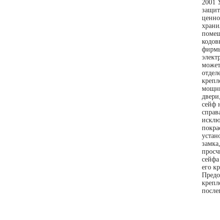
2001 
защит
ценно
храни
помещ
кодов
фирмы
элект
может
отдел
крепл
мощны
двери
сейф 
справ
исклю
покра
устан
замка
просч
сейфа
его к
Предо
крепл
после