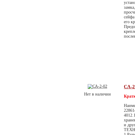
устан
замка
просч
сейфа
его к
Предо
крепл
после
СА-2
Нет в наличии
Кратк
Наиме
22861
4012.
хране
и дру
ТЕХН
1.Раз