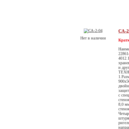
СА-2
Нет в наличии
Кратк
Наиме
22861
4012.
хране
и дру
ТЕХН
1.Раз
900х5
двойн
защит
с спе
стено
8,0 м
стено
Четыр
штурв
ригел
напра