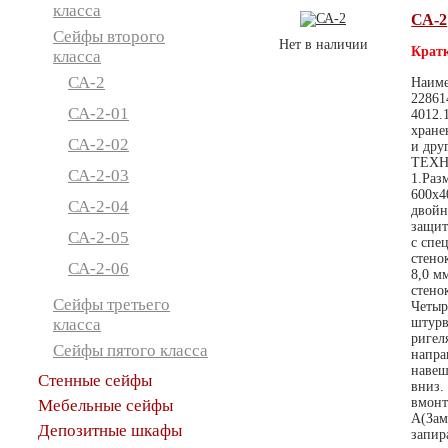
класса
СА-2
Сейфы второго
Нет в наличии
Кратк
класса
СА-2
Наиме
22861
СА-2-01
4012.
хране
СА-2-02
и дру
ТЕХН
СА-2-03
1.Раз
600х4
СА-2-04
двойн
защит
СА-2-05
с спе
стено
СА-2-06
8,0 м
стено
Сейфы третьего
Четыр
класса
штурв
ригел
Сейфы пятого класса
напра
навеш
Стенные сейфы
вниз.
вмонт
Мебельные сейфы
А(Зам
Депозитные шкафы
запир