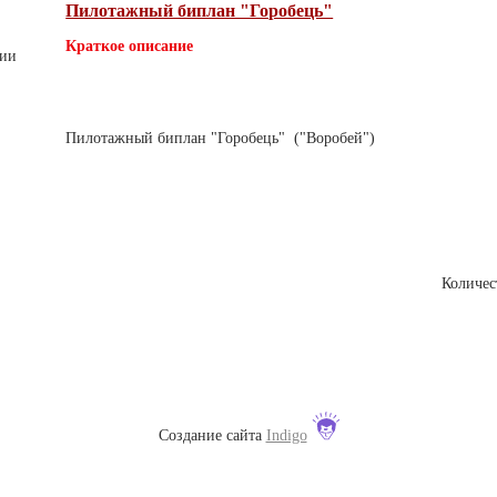
Пилотажный биплан "Горобець"
Краткое описание
чии
Пилотажный биплан "Горобець" ("Воробей")
Количес
Новости
Контакты
Услуги
Доставка
Форум
Создание сайта
Indigo