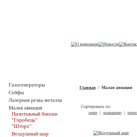
Каталог товаров
Газогенераторы
Главная
⁄
Малая авиация
Сейфы
Лазерная резка металла
Сортировать по:
Малая авиация
цене
|
названию
|
прои
Пилотажный биплан
"Горобець"
"Шторх"
Воздушный шар