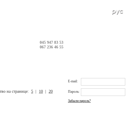
в: 0 шт.
045 947 83 53
067 236 46 55
Вход на сайт
E-mail:
тво на странице:
5
|
10
|
20
Пароль:
Забыли пароль?
Новинки