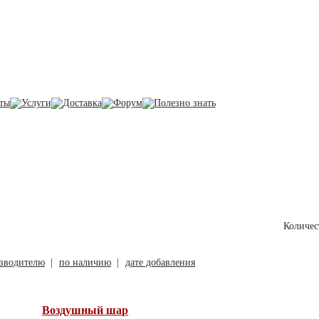
Корзина
В корзине товаро
на сумму 0 грн.
Малая авиация
Количес
зводителю
|
по наличию
|
дате добавления
Воздушный шар