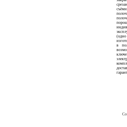
среза
съёмн
полоч
поло
порош
индив
экспл
(одно
изгот
в по
возм
ключ
элект
компл
доста
гаран
О компании
Новости
Контак
Со