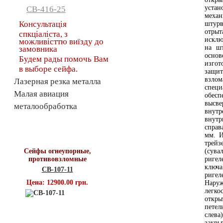
уста
СВ-416-25
механ
Консультація
штурв
отрыт
спкціаліста, з
исклю
можливісттю виїзду до
на шт
замовника
основ
Будем рады помочь Вам
изго
в выборе сейфа.
защи
взло
Лазерная резка металла
спец
Малая авиация
обес
высве
металообработка
внутр
внутр
справ
Топ продаж
мм. И
трейз
Сейфы огнеупорные,
(сува
противовзломные
ригел
ключ
СВ-107-11
ригел
Цена: 12900.00 грн.
Нару
легко
откры
петел
слев
закры