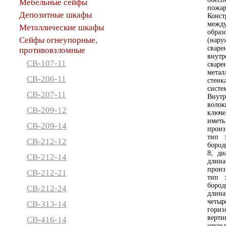
Мебельные сейфы
пожар
Депозитные шкафы
Конс
между
Металлические шкафы
образ
Сейфы огнеупорные,
(нар
сваре
противовзломные
внут
СВ-107-11
сваре
метал
СВ-206-11
стенк
систе
СВ-207-11
Внутр
воло
СВ-209-12
ключ
иметь
СВ-209-14
произ
тип з
СВ-212-12
бород
8; ди
СВ-212-14
длин
произ
СВ-212-21
тип з
бород
СВ-212-24
длина
четы
СВ-313-14
гориз
верт
СВ-416-14
откры