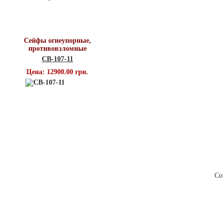
Топ продаж
Сейфы огнеупорные,
противовзломные
СВ-107-11
Цена: 12900.00 грн.
О компании
Новости
Контак
Со