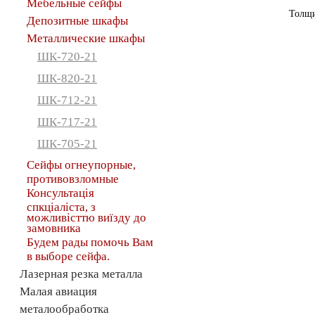
Мебельные сейфы
Толщи
Депозитные шкафы
Металлические шкафы
ШК-720-21
ШК-820-21
ШК-712-21
ШК-717-21
ШК-705-21
Сейфы огнеупорные,
противовзломные
Консультація
спкціаліста, з
можливісттю виїзду до
замовника
Будем рады помочь Вам
в выборе сейфа.
Лазерная резка металла
Малая авиация
металообработка