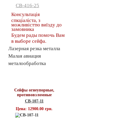
СВ-416-25
Консультація
спкціаліста, з
можливісттю виїзду до
замовника
Будем рады помочь Вам
в выборе сейфа.
Лазерная резка металла
Малая авиация
металообработка
Топ продаж
Сейфы огнеупорные,
противовзломные
СВ-107-11
Цена: 12900.00 грн.