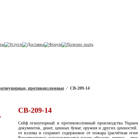
Корзина
В корзине товаро
на сумму 0 грн.
СВ-209-14
огнеупорные, противовзломные
⁄
СВ-209-14
СВ-209-14
.
Сейф огнеупорный и противовзломный производства Украина
документов, денег, ценных бумаг, оружия и других ценностей
от взлома и сохранит содержимое от пожара (расчётная огне
Конструктивно изготавливается таким образом: корпус - дву