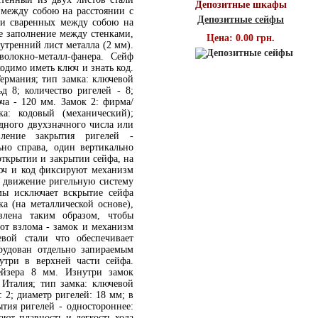
Депозитные шкафы
 между собою на расстоянии с
Депозитные сейфы
али сваренных между собою на
ое заполнение между стенками,
Цена: 0.00 грн.
нутренний лист металла (2 мм).
волокно-металл-фанера. Сейф
одимо иметь ключ и знать код.
ермания; тип замка: ключевой
ьд 8; количество ригелей - 8;
ча - 120 мм. Замок 2: фирма/
а: кодовый (механический);
одного двухзначного числа или
ление закрытия ригелей -
ьно справа, один вертикально
открытии и закрытии сейфа, на
юч и код фиксируют механизм
в движение ригельную систему
емы исключает вскрытие сейфа
а (на металлической основе),
влена таким образом, чтобы
от взлома - замок и механизм
вой стали что обеспечивает
рудован отдельно запираемым
утри в верхней части сейфа.
ейзера 8 мм. Изнутри замок
 Италия; тип замка: ключевой
: 2; диаметр ригелей: 18 мм; в
ытия ригелей - одностороннее:
ют плавность и легкость хода