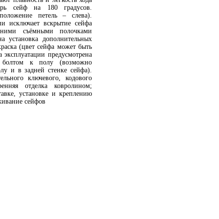
ерь сейф на 180 градусов.
положение петель – слева).
ии исключает вскрытие сейфа
енними съёмными полочками
на установка дополнительных
краска (цвет сейфа может быть
а эксплуатации предусмотрена
м болтом к полу (возможно
лу и в задней стенке сейфа).
ельного ключевого, кодового
ренняя отделка ковролином;
тавке, установке и креплению
живание сейфов