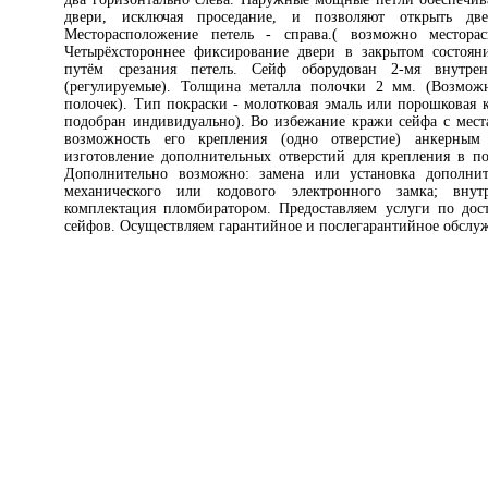
двери, исключая проседание, и позволяют открыть дв
Месторасположение петель - справа.( возможно месторас
Четырёхстороннее фиксирование двери в закрытом состоян
путём срезания петель. Сейф оборудован 2-мя внутр
(регулируемые). Толщина металла полочки 2 мм. (Возмож
полочек). Тип покраски - молотковая эмаль или порошковая 
подобран индивидуально). Во избежание кражи сейфа с мест
возможность его крепления (одно отверстие) анкерны
изготовление дополнительных отверстий для крепления в по
Дополнительно возможно: замена или установка дополнит
механического или кодового электронного замка; внут
комплектация пломбиратором. Предоставляем услуги по дос
сейфов. Осуществляем гарантийное и послегарантийное обслу