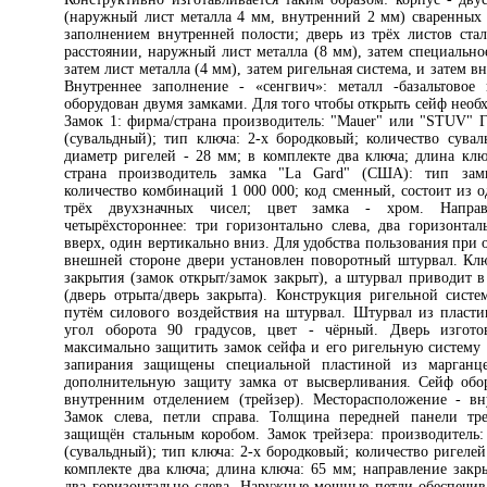
(наружный лист металла 4 мм, внутренний 2 мм) сваренных
заполнением внутренней полости; дверь из трёх листов ст
расстоянии, наружный лист металла (8 мм), затем специальн
затем лист металла (4 мм), затем ригельная система, и затем в
Внутреннее заполнение - «сенгвич»: металл -базальтовое 
оборудован двумя замками. Для того чтобы открыть сейф необх
Замок 1: фирма/страна производитель: "Mauer" или "STUV" Г
(сувальдный); тип ключа: 2-х бородковый; количество сувал
диаметр ригелей - 28 мм; в комплекте два ключа; длина клю
страна производитель замка "La Gard" (США): тип замк
количество комбинаций 1 000 000; код сменный, состоит из 
трёх двухзначных чисел; цвет замка - хром. Направ
четырёхстороннее: три горизонтально слева, два горизонтал
вверх, один вертикально вниз. Для удобства пользования при 
внешней стороне двери установлен поворотный штурвал. Кл
закрытия (замок открыт/замок закрыт), а штурвал приводит 
(дверь отрыта/дверь закрыта). Конструкция ригельной сист
путём силового воздействия на штурвал. Штурвал из пластик
угол оборота 90 градусов, цвет - чёрный. Дверь изгото
максимально защитить замок сейфа и его ригельную систему 
запирания защищены специальной пластиной из марганце
дополнительную защиту замка от высверливания. Сейф обо
внутренним отделением (трейзер). Месторасположение - вн
Замок слева, петли справа. Толщина передней панели тр
защищён стальным коробом. Замок трейзера: производитель:
(сувальдный); тип ключа: 2-х бородковый; количество ригелей
комплекте два ключа; длина ключа: 65 мм; направление закр
два горизонтально слева. Наружные мощные петли обеспечива