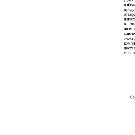
избе
пред
отве
изгот
в по
возм
ключ
элект
компл
доста
гаран
О компании
Новости
Контак
Со