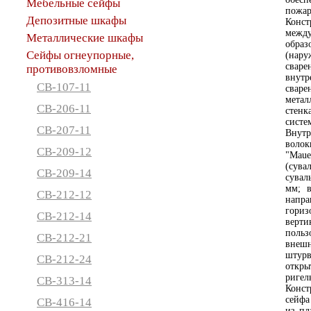
Мебельные сейфы
пожар
Депозитные шкафы
Конс
между
Металлические шкафы
образ
Сейфы огнеупорные,
(нар
сваре
противовзломные
внут
СВ-107-11
сваре
метал
СВ-206-11
стенк
систе
СВ-207-11
Внутр
воло
СВ-209-12
"Maue
(сува
СВ-209-14
сувал
мм; в
СВ-212-12
напра
гориз
СВ-212-14
верти
поль
СВ-212-21
внеш
штурв
СВ-212-24
откры
риге
СВ-313-14
Конст
сейфа
СВ-416-14
из пл