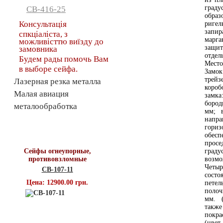
граду
СВ-416-25
образ
Консультація
риге
запи
спкціаліста, з
марга
можливісттю виїзду до
защи
замовника
отдел
Будем рады помочь Вам
Место
в выборе сейфа.
Замок
трей
Лазерная резка металла
короб
Малая авиация
замк
бород
металообработка
мм; 
напра
гори
Топ продаж
обесп
просе
Сейфы огнеупорные,
град
противовзломные
возм
Четы
СВ-107-11
состо
Цена: 12900.00 грн.
петел
полоч
мм. 
такж
покра
(цвет