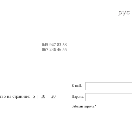
в: 0 шт.
045 947 83 53
067 236 46 55
Вход на сайт
E-mail:
тво на странице:
5
|
10
|
20
Пароль:
Забыли пароль?
Новинки