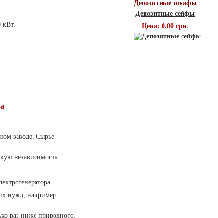
Депозитные шкафы
Депозитные сейфы
 кВт.
Цена: 0.00 грн.
за
ном заводе. Сырье
скую независимость.
электрогенератора
ких нужд, например
ько раз ниже природного.