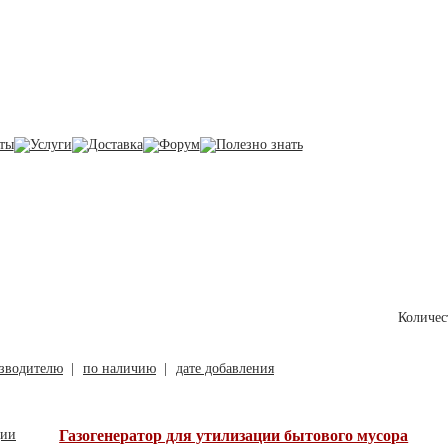
Корзина
В корзине товаро
на сумму 0 грн.
Газогенераторы
Количес
зводителю
|
по наличию
|
дате добавления
Газогенератор для утилизации бытового мусора